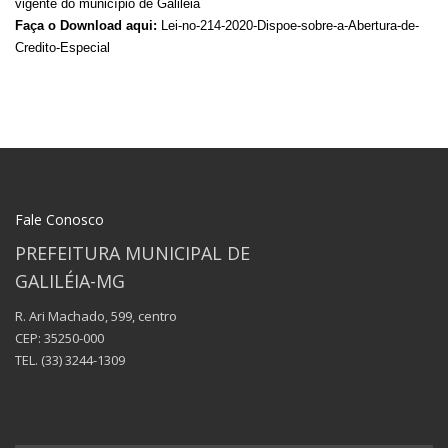
vigente do município de Galiléia
Faça o Download aqui:
Lei-no-214-2020-Dispoe-sobre-a-Abertura-de-
Credito-Especial
Fale Conosco
PREFEITURA MUNICIPAL DE
GALILÉIA-MG
R. Ari Machado, 599, centro
CEP: 35250-000
TEL.
(33) 3244-1309