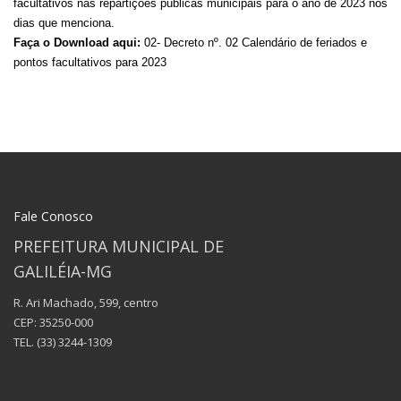
facultativos nas repartições públicas municipais para o ano de 2023 nos
dias que menciona.
Faça o Download aqui:
02- Decreto nº. 02 Calendário de feriados e
pontos facultativos para 2023
Fale Conosco
PREFEITURA MUNICIPAL DE
GALILÉIA-MG
R. Ari Machado, 599, centro
CEP: 35250-000
TEL.
(33) 3244-1309