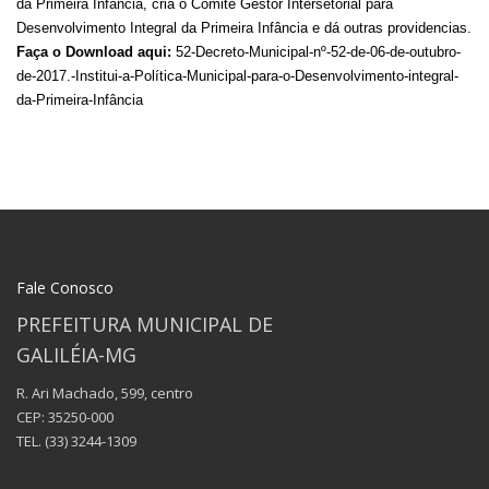
da Primeira Infância, cria o Comitê Gestor Intersetorial para
Desenvolvimento Integral da Primeira Infância e dá outras providencias.
Faça o Download aqui:
52-Decreto-Municipal-nº-52-de-06-de-outubro-
de-2017.-Institui-a-Política-Municipal-para-o-Desenvolvimento-integral-
da-Primeira-Infância
Fale Conosco
PREFEITURA MUNICIPAL DE
GALILÉIA-MG
R. Ari Machado, 599, centro
CEP: 35250-000
TEL.
(33) 3244-1309