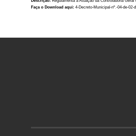
Descrição:
Regulamenta a Atuação da Controladoria Geral 
Faça o Download aqui:
4-Decreto-Municipal-nº.-04-de-02-