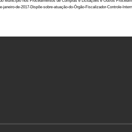
do Município nos Procedimentos de Compras e Licitações e Outros Procedim
de-janeiro-de-2017-Dispõe-sobre-atuação-do-Órgão-Fiscalizador-Controle-Inter