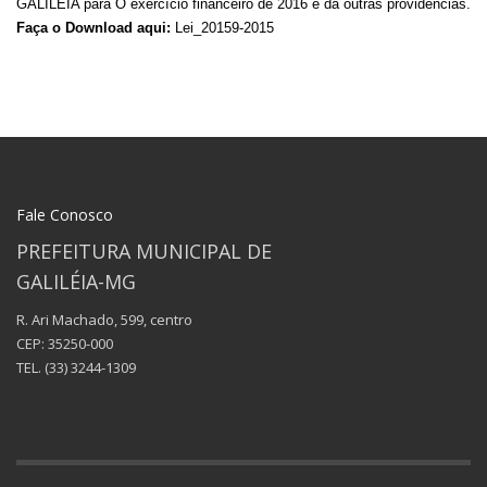
GALILÉIA para O exercício financeiro de 2016 e dá outras providências.
Faça o Download aqui:
Lei_20159-2015
Fale Conosco
PREFEITURA MUNICIPAL DE
GALILÉIA-MG
R. Ari Machado, 599, centro
CEP: 35250-000
TEL.
(33) 3244-1309