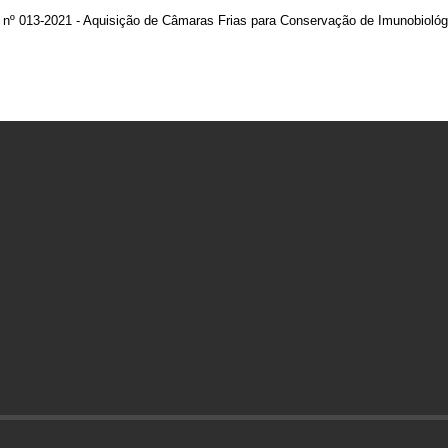
o nº 013-2021 - Aquisição de Câmaras Frias para Conservação de Imunobiológ