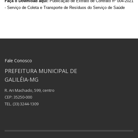
Faça o Download aqui:
Publicação de Extrato de Contrato nº 004-2021
- Serviço de Coleta e Transporte de Resíduos do Serviço de Saúde
Fale Conosco
PREFEITURA MUNICIPAL DE
GALILÉIA-MG
R. Ari Machado, 599, centro
CEP: 35250-000
TEL.
(33) 3244-1309