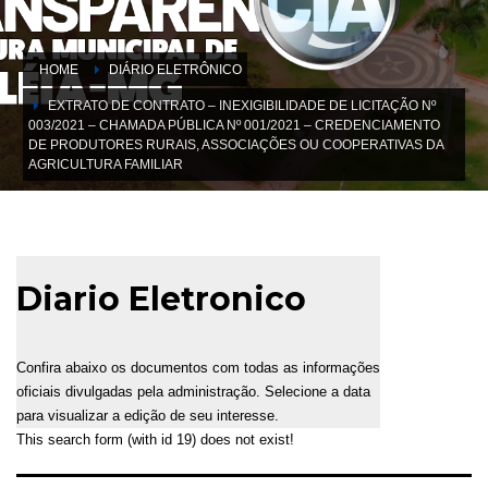
HOME
DIÁRIO ELETRÔNICO
EXTRATO DE CONTRATO – INEXIGIBILIDADE DE LICITAÇÃO Nº
003/2021 – CHAMADA PÚBLICA Nº 001/2021 – CREDENCIAMENTO
DE PRODUTORES RURAIS, ASSOCIAÇÕES OU COOPERATIVAS DA
AGRICULTURA FAMILIAR
Diario Eletronico
Confira abaixo os documentos com todas as informações
oficiais divulgadas pela administração. Selecione a data
para visualizar a edição de seu interesse.
This search form (with id 19) does not exist!