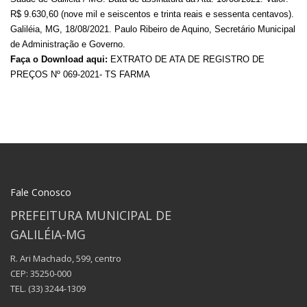
R$ 9.630,60 (nove mil e seiscentos e trinta reais e sessenta centavos).
Galiléia, MG, 18/08/2021. Paulo Ribeiro de Aquino, Secretário Municipal
de Administração e Governo.
Faça o Download aqui:
EXTRATO DE ATA DE REGISTRO DE
PREÇOS Nº 069-2021- TS FARMA
Fale Conosco
PREFEITURA MUNICIPAL DE
GALILÉIA-MG
R. Ari Machado, 599, centro
CEP: 35250-000
TEL.
(33) 3244-1309